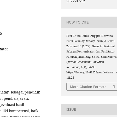
2022-07-12
HOW TO CITE
25
Fitri Ghina Lubis, Anggita Deswina
Putri, Rezaldy Azhary Irvan, & Nurul
Zahriani Jf. (2022). Guru Profesional
kator
Sebagai Komunikator dan Fasilitator
Pembelajaran Bagi Siswa.
Cendekiawa
: Jurnal Pendidikan Dan Studi
Keislaman
,
1
(1), 34–38.
https://doi.org/10.61253/cendekiawan.
1i1.25
More Citation Formats
iatan sebagai pendidik
n pembelajaran,
valuasi hasil
ISSUE
liki kompetensi, baik