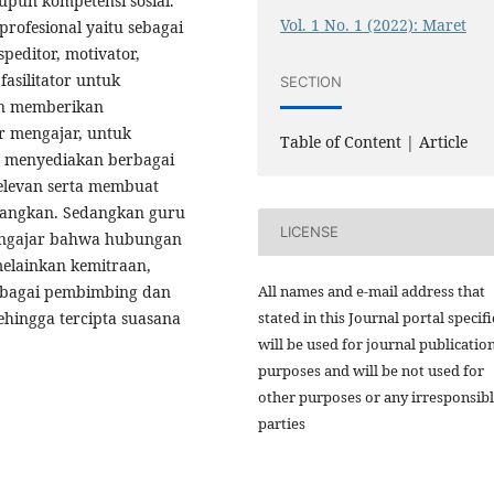
upun kompetensi sosial.
Vol. 1 No. 1 (2022): Maret
rofesional yaitu sebagai
peditor, motivator,
fasilitator untuk
SECTION
an memberikan
r mengajar, untuk
Table of Content | Article
lu menyediakan berbagai
elevan serta membuat
enangkan. Sedangkan guru
LICENSE
mengajar bahwa hubungan
melainkan kemitraan,
All names and e-mail address that
ebagai pembimbing dan
stated in this Journal portal specifi
ehingga tercipta suasana
will be used for journal publicatio
purposes and will be not used for
other purposes or any irresponsib
parties