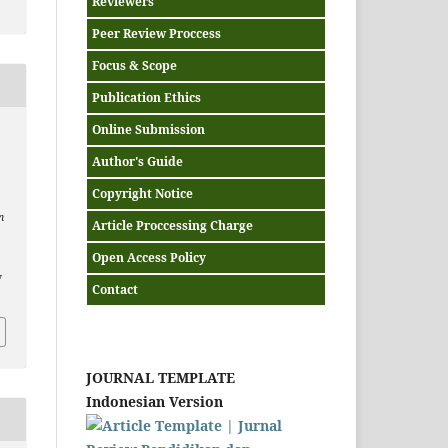
Reviewers
Peer Review Proccess
Focus & Scope
Publication Ethics
Online Submission
Author's Guide
Copyright Notice
n
Article Proccessing Charge
Open Access Policy
v
Contact
JOURNAL TEMPLATE
Indonesian Version