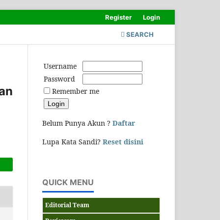
Register
Login
SEARCH
Username
Password
ran
Remember me
Belum Punya Akun ?
Daftar
Lupa Kata Sandi?
Reset disini
QUICK MENU
Editorial Team